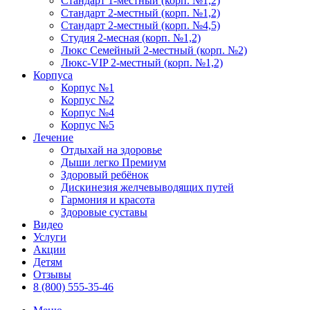
Стандарт 1-местный (корп. №1,2)
Стандарт 2-местный (корп. №1,2)
Стандарт 2-местный (корп. №4,5)
Студия 2-месная (корп. №1,2)
Люкс Семейный 2-местный (корп. №2)
Люкс-VIP 2-местный (корп. №1,2)
Корпуса
Корпус №1
Корпус №2
Корпус №4
Корпус №5
Лечение
Отдыхай на здоровье
Дыши легко Премиум
Здоровый ребёнок
Дискинезия желчевыводящих путей
Гармония и красота
Здоровые суставы
Видео
Услуги
Акции
Детям
Отзывы
8 (800) 555-35-46