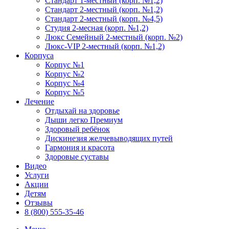
Стандарт 1-местный (корп. №1,2)
Стандарт 2-местный (корп. №1,2)
Стандарт 2-местный (корп. №4,5)
Студия 2-месная (корп. №1,2)
Люкс Семейный 2-местный (корп. №2)
Люкс-VIP 2-местный (корп. №1,2)
Корпуса
Корпус №1
Корпус №2
Корпус №4
Корпус №5
Лечение
Отдыхай на здоровье
Дыши легко Премиум
Здоровый ребёнок
Дискинезия желчевыводящих путей
Гармония и красота
Здоровые суставы
Видео
Услуги
Акции
Детям
Отзывы
8 (800) 555-35-46